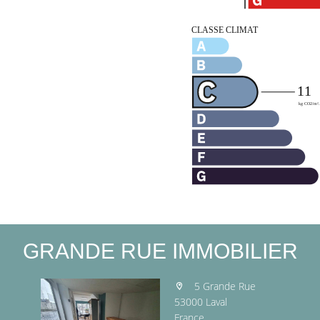
GRANDE RUE IMMOBILIER
5 Grande Rue
53000 Laval
France