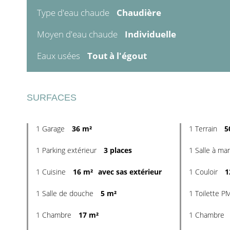
Type d'eau chaude
Chaudière
Moyen d'eau chaude
Individuelle
Eaux usées
Tout à l'égout
SURFACES
1 Garage
36 m²
1 Terrain
5
1 Parking extérieur
3 places
1 Salle à ma
1 Cuisine
16 m²
avec sas extérieur
1 Couloir
1
1 Salle de douche
5 m²
1 Toilette 
1 Chambre
17 m²
1 Chambre