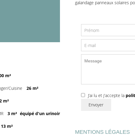
galandage panneaux solaires pou
00 m²
nger/Cuisine
26 m²
J’ai lu et j'accepte la
poli
2 m²
Envoyer
PMR
3 m²
équipé d'un urinoir
13 m²
MENTIONS LÉGALES