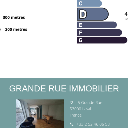
300 mètres
é
300 mètres
GRANDE RUE IMMOBILIER
5 Grande Rue
53000 Laval
France
+33 2 52 46 06 58