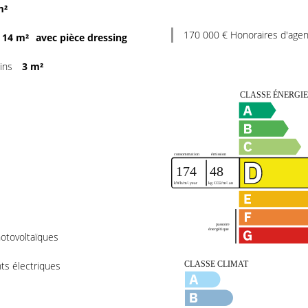
m²
170 000 € Honoraires d'agen
14 m²
avec pièce dressing
ains
3 m²
otovoltaïques
nts électriques